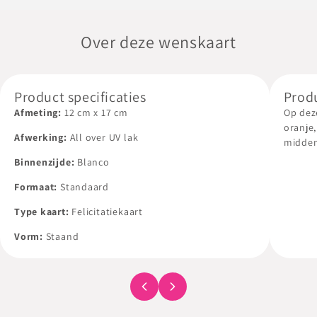
Over deze wenskaart
Product specificaties
Prod
Afmeting:
12
cm
x
17
cm
Op dez
oranje,
Afwerking:
All over UV lak
midden 
Binnenzijde:
Blanco
De bin
voldoe
Formaat:
Standaard
boodsc
Type kaart:
Felicitatiekaart
Al onz
Vorm:
Staand
met en
een wit