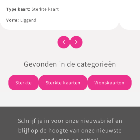
Al onz
Type kaart:
Sterkte kaart
met en
Vorm:
Liggend
een wit
Gevonden in de categorieën
Sterkte
Sterkte kaarten
Wenskaarten
Schrijf je in voor onze nieuwsbrief en
blijf op de hoogte van onze nieuwste
producten en acties!