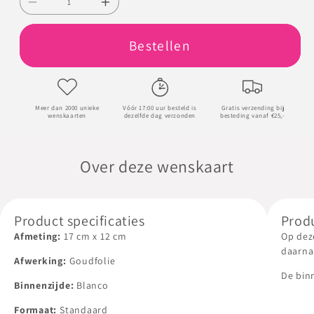
Aantal
Aantal
verlagen
verhogen
Bestellen
voor
voor
Veel
Veel
sterkte
sterkte
Meer dan 2000 unieke
Vóór 17:00 uur besteld is
Gratis verzending bij
wenskaarten
dezelfde dag verzonden
besteding vanaf €25,-
Over deze wenskaart
Product specificaties
Prod
Afmeting:
17
cm
x
12
cm
Op dez
daarnaa
Afwerking:
Goudfolie
De bin
Binnenzijde:
Blanco
voldoe
boodsc
Formaat:
Standaard