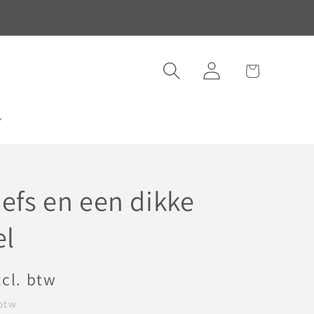
Inloggen
Winkelwagen
iefs en een dikke
el
xcl. btw
 btw