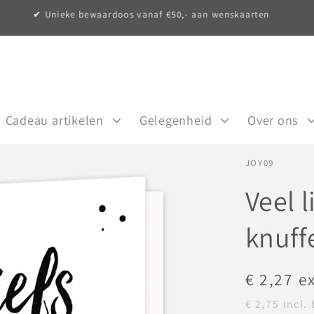
✔ Unieke bewaardoos vanaf €50,- aan wenskaarten
Cadeau artikelen
Gelegenheid
Over ons
SKU:
JOY09
Veel l
knuff
Normale
€ 2,27
e
prijs
€ 2,75
incl.