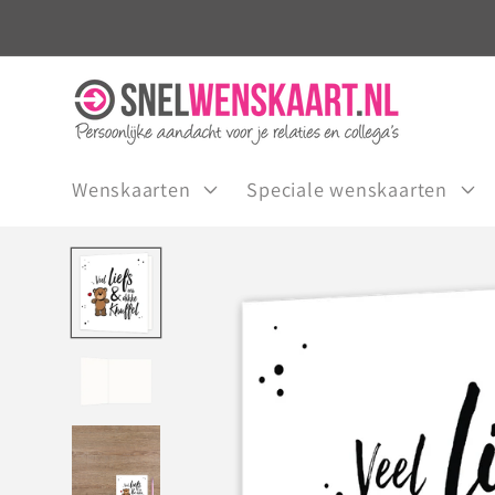
Meteen
naar de
content
Wenskaarten
Speciale wenskaarten
Ga direct naar
productinformatie