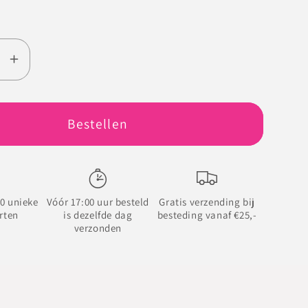
Aantal
en
verhogen
voor
Veel
Bestellen
liefs
en
een
dikke
0 unieke
Vóór 17:00 uur besteld
Gratis verzending bij
knuffel
rten
is dezelfde dag
besteding vanaf €25,-
verzonden