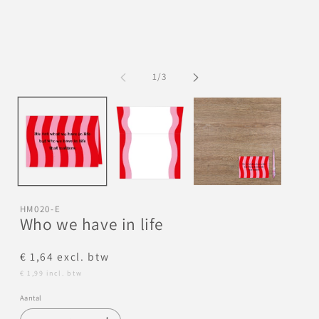
Media
M
1
2
openen
o
van
1
/
3
in
in
modaal
m
SKU:
HM020-E
Who we have in life
Normale
€ 1,64
excl. btw
€ 1,99
incl. btw
prijs
Aantal