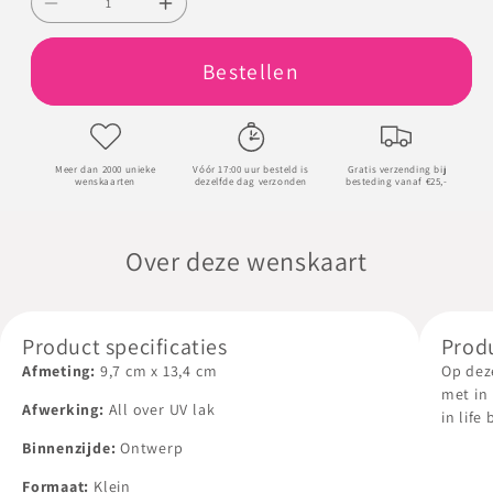
Aantal
Aantal
verlagen
verhogen
Bestellen
voor
voor
Who
Who
we
we
have
have
Meer dan 2000 unieke
Vóór 17:00 uur besteld is
Gratis verzending bij
wenskaarten
dezelfde dag verzonden
besteding vanaf €25,-
in
in
life
life
Over deze wenskaart
Product specificaties
Prod
Afmeting:
9,7
cm
x
13,4
cm
Op deze
met in
Afwerking:
All over UV lak
in life
Binnenzijde:
Ontwerp
De bin
een on
Formaat:
Klein