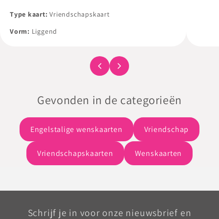
Al onz
Type kaart:
Vriendschapskaart
met en
Vorm:
Liggend
een wit
Gevonden in de categorieën
Engelstalige wenskaarten
Vriendschap
Vriendschapskaarten
Wenskaarten
Schrijf je in voor onze nieuwsbrief en