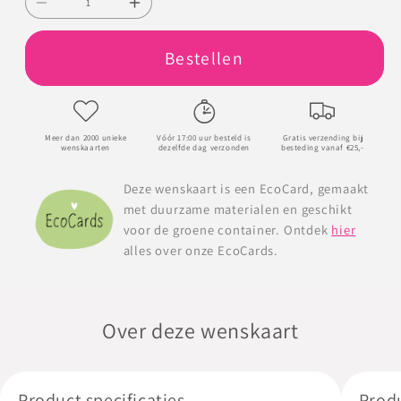
Aantal
Aantal
verlagen
verhogen
Bestellen
voor
voor
Fijne
Fijne
verjaardag
verjaardag
Meer dan 2000 unieke
Vóór 17:00 uur besteld is
Gratis verzending bij
wenskaarten
dezelfde dag verzonden
besteding vanaf €25,-
Deze wenskaart is een EcoCard, gemaakt
met duurzame materialen en geschikt
voor de groene container. Ontdek
hier
alles over onze EcoCards.
Over deze wenskaart
Product specificaties
Prod