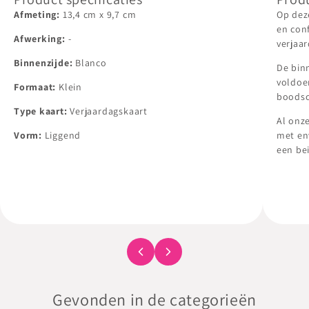
Afmeting:
13,4
cm
x
9,7
cm
Op dez
en conf
Afwerking:
-
verjaar
Binnenzijde:
Blanco
De bin
voldoe
Formaat:
Klein
boodsc
Type kaart:
Verjaardagskaart
Al onz
Vorm:
Liggend
met en
een bei
Gevonden in de categorieën