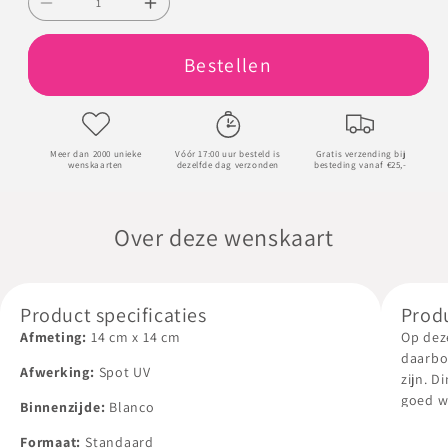
Aantal
Aantal
verlagen
verhogen
Bestellen
voor
voor
Houd
Houd
moed
moed
Meer dan 2000 unieke
Vóór 17:00 uur besteld is
Gratis verzending bij
wenskaarten
dezelfde dag verzonden
besteding vanaf €25,-
Over deze wenskaart
Product specificaties
Prod
Afmeting:
14
cm
x
14
cm
Op dez
daarbo
Afwerking:
Spot UV
zijn. D
goed w
Binnenzijde:
Blanco
De bin
Formaat:
Standaard