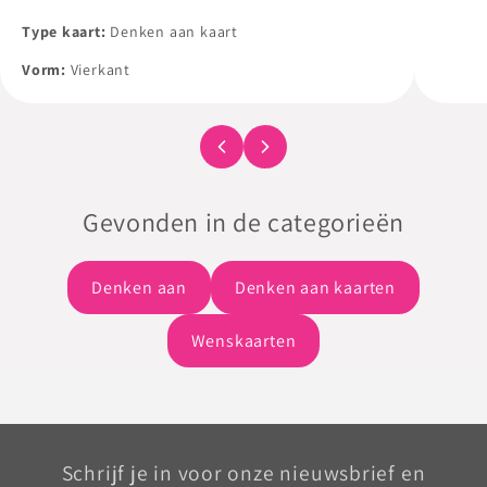
voldoe
Type kaart:
Denken aan kaart
boodsc
Vorm:
Vierkant
Al onz
met en
een wit
Gevonden in de categorieën
Denken aan
Denken aan kaarten
Wenskaarten
Schrijf je in voor onze nieuwsbrief en