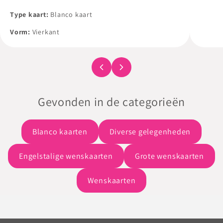
Al onz
Type kaart:
Blanco kaart
met en
Vorm:
Vierkant
een wit
Gevonden in de categorieën
Blanco kaarten
Diverse gelegenheden
Engelstalige wenskaarten
Grote wenskaarten
Wenskaarten