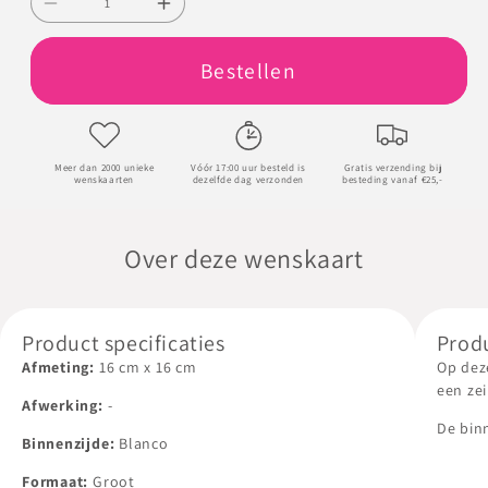
Aantal
Aantal
verlagen
verhogen
Bestellen
voor
voor
Bootje
Bootje
Meer dan 2000 unieke
Vóór 17:00 uur besteld is
Gratis verzending bij
wenskaarten
dezelfde dag verzonden
besteding vanaf €25,-
Over deze wenskaart
Product specificaties
Prod
Afmeting:
16
cm
x
16
cm
Op dez
een zei
Afwerking:
-
De bin
Binnenzijde:
Blanco
voldoe
boodsc
Formaat:
Groot